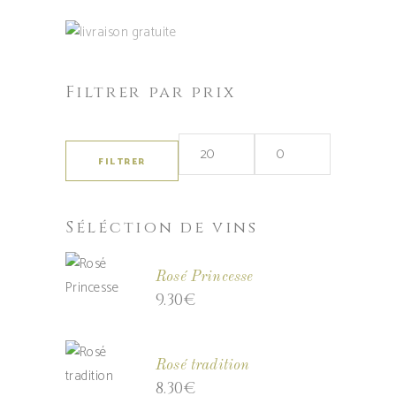
Filtrer par prix
FILTRER
Prix
Prix
min
max
Séléction de vins
Rosé Princesse
9.30
€
Rosé tradition
8.30
€