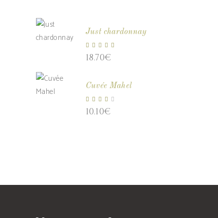
Just chardonnay
Note
18.70
€
5.00
sur 5
Cuvée Mahel
Note
10.10
€
4.00
sur
5