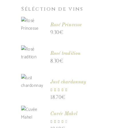
Séléction de vins
Rosé Princesse
9.30
€
Rosé tradition
8.30
€
Just chardonnay
Note
18.70
€
5.00
sur 5
Cuvée Mahel
Note
4.00