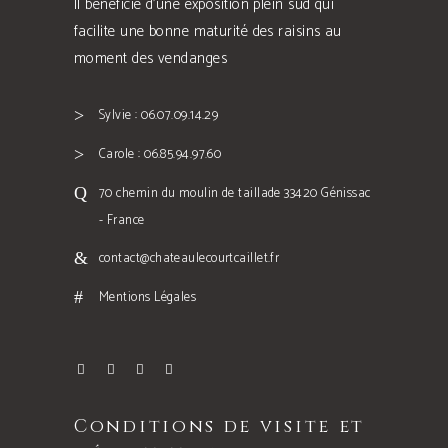
Il bénéficie d’une exposition plein sud qui
facilite une bonne maturité des raisins au
moment des vendanges
Sylvie : 06.07.09.14.29
Carole : 06.85.94.97.60
70 chemin du moulin de taillade 33420 Génissac
- France
contact@chateaulecourtcaillet.fr
Mentions Légales
Conditions de visite et