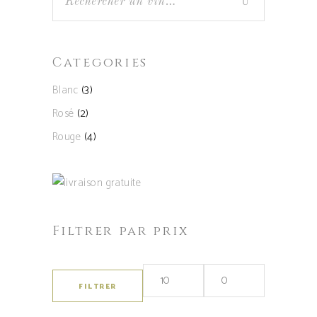
Categories
Blanc
(3)
Rosé
(2)
Rouge
(4)
Filtrer par prix
FILTRER
Prix
Prix
min
max